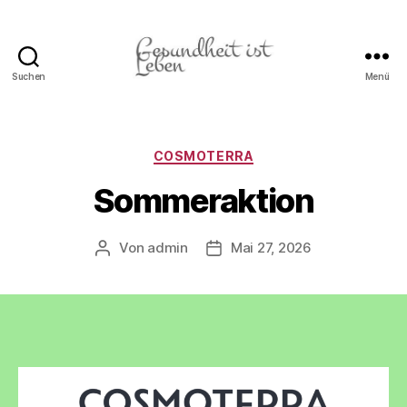
Suchen
Menü
Gesundheit
ist
Leben
Kategorien
COSMOTERRA
Sommeraktion
Von
admin
Mai 27, 2026
Beitragsautor
Beitragsdatum